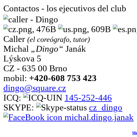
Contactos - los ejecutivos del club
Caller
(el coreógrafo, tutor)
Michal
„Dingo“
Janák
Lýskova 5
CZ - 635 00 Brno
mobil:
+420-608 753 423
dingo@square.cz
ICQ:
145-252-446
SKYPE:
cz_dingo
michal.dingo.janak
Mi