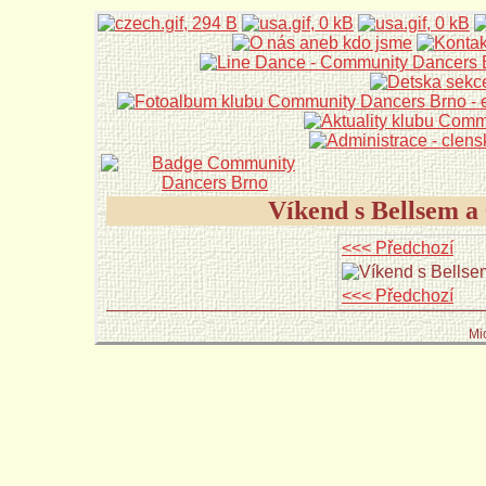
Víkend s Bellsem a
<<< Předchozí
<<< Předchozí
Mi