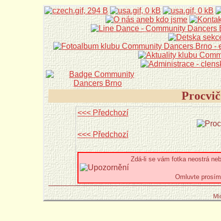
Procvič
<<< Předchozí
<<< Předchozí
Zdá-li se vám fotka neostrá ne
Omluvte prosím 
Mi