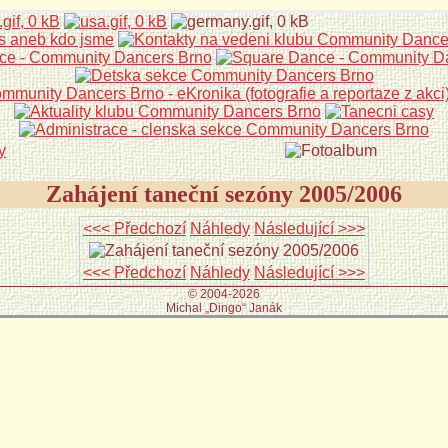
Zahájení taneční sezóny 2005/2006
<<< Předchozí
Náhledy
Následující >>>
<<< Předchozí
Náhledy
Následující >>>
© 2004-2026
Michal „Dingo“ Janák