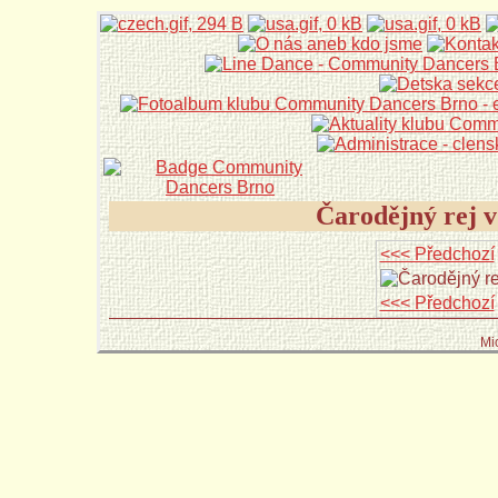
Čarodějný rej v
<<< Předchozí
<<< Předchozí
Mi