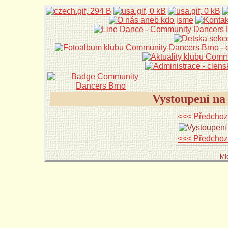
Vystoupení na
<<< Předchoz
<<< Předchoz
Mi