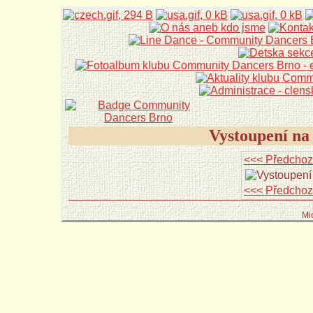
Vystoupení na
<<< Předchoz
<<< Předchoz
Mi