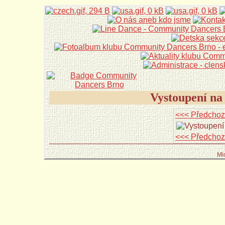
Vystoupení na
<<< Předchoz
<<< Předchoz
Mi