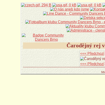
Čarodějný rej v
<<< Předchozí
<<< Předchozí
Mi