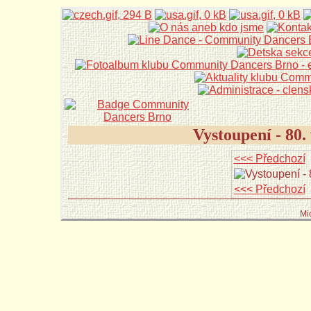
Vystoupení - 80
<<< Předchozí
<<< Předchozí
Mi