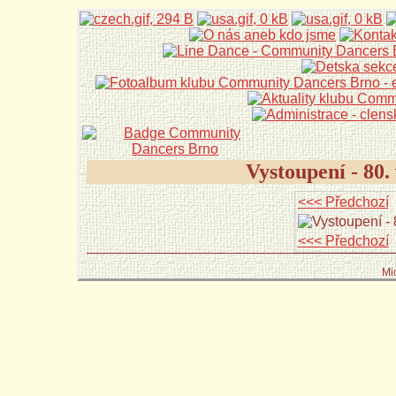
Vystoupení - 80
<<< Předchozí
<<< Předchozí
Mi