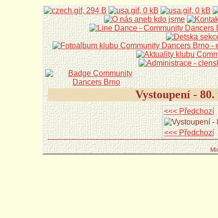
Vystoupení - 80
<<< Předchozí
<<< Předchozí
Mi