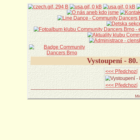
Vystoupení - 80
<<< Předchozí
<<< Předchozí
Mi