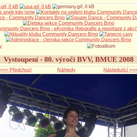
Vystoupení - 80. výročí BVV, BMUE 2008
<<< Předchozí
Náhledy
Následující >>