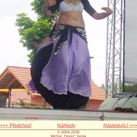
<<< Předchozí
Náhledy
Následující >>
© 2004-2026
Michal „Dingo“ Janák