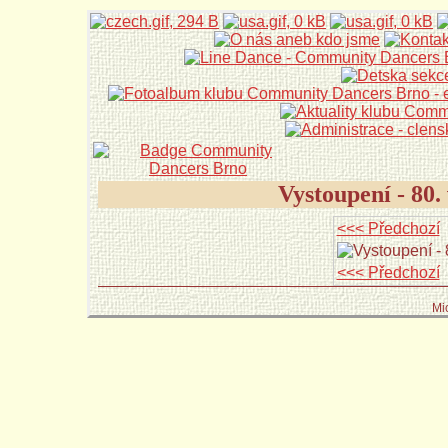
Vystoupení - 80
<<< Předchozí
<<< Předchozí
Mi