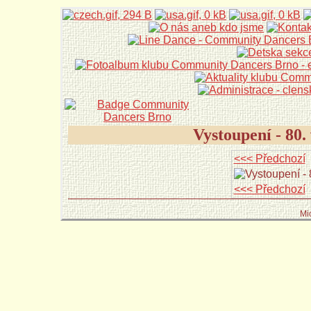
Vystoupení - 80
<<< Předchozí
<<< Předchozí
Mi