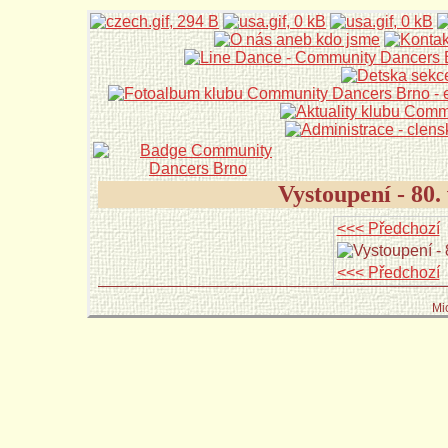
Vystoupení - 80
<<< Předchozí
<<< Předchozí
Mi